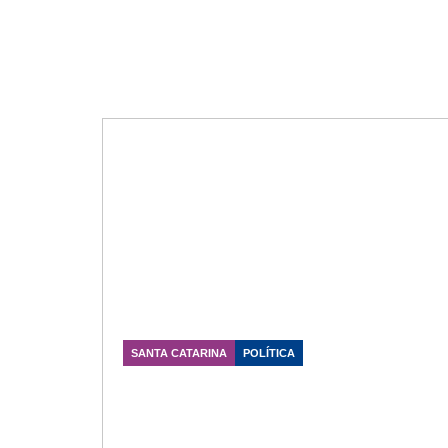
SANTA CATARINA
POLÍTICA
Marcos Vieira cobra rescisão de
contrato e avanço nas obras da
SC-283
Data Publicação: 07/08/2026