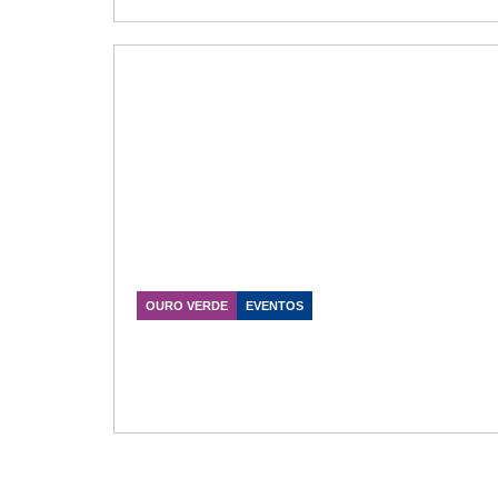
OURO VERDE
EVENTOS
Marcos Vieira visita comunidade
de Ouro Verde e prestigia
aniversário de Entre Rios
Data Publicação: 22/07/2026