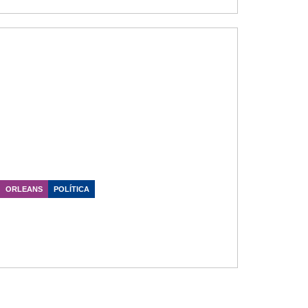
ORLEANS
POLÍTICA
PSDB articula nome de Orleans
para disputar vaga na Assembleia
Legislativa em 2026
Data Publicação: 07/06/2026