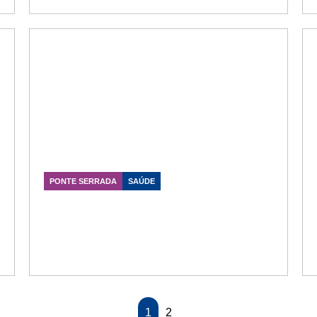
PONTE SERRADA
SAÚDE
Marcos Vieira destaca
investimentos para transformar
Hospital Santa Luzia em referência
de alta complexidade
Data Publicação: 15/07/2026
1
2