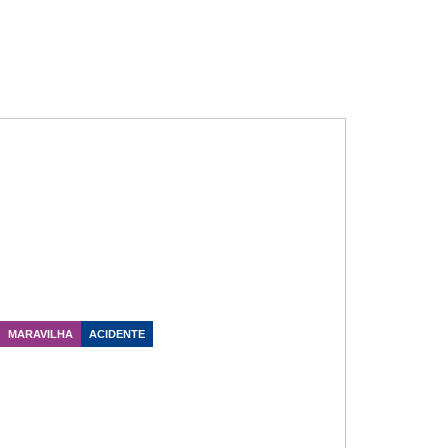
MARAVILHA
ACIDENTE
Marcos Vieira destaca atuação do
Hospital São José após grave
acidente com ônibus de turistas na
SC-492
Data Publicação: 29/07/2026