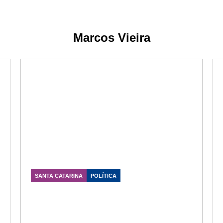
Marcos Vieira
SANTA CATARINA
POLÍTICA
Federação PSDB Cidadania aprova
apoio a Jorginho Mello e fortalece
candidatura de Marcos Vieira
Data Publicação: 04/08/2026