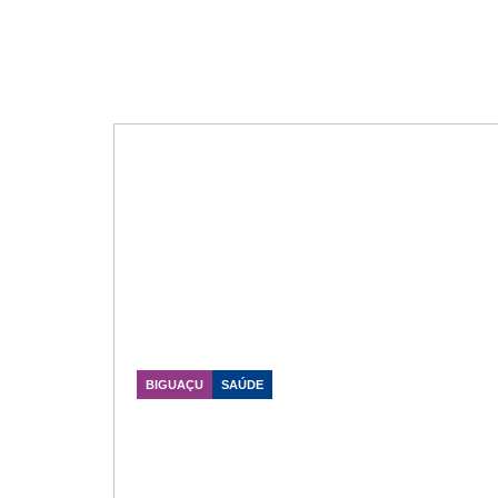
BIGUAÇU
SAÚDE
Implante zigomático devolve
sorriso fixo em até sete dias sem
necessidade de enxerto ósseo
Data Publicação: 25/05/2026