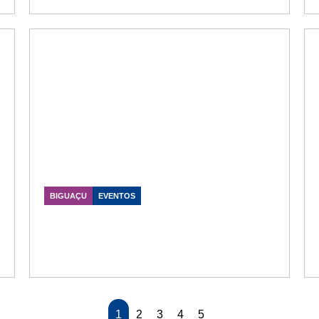
BIGUAÇU
EVENTOS
Vandy participa da Caminhada do
Autismo e reforça apoio à inclusão
em Biguaçu
Data Publicação: 25/04/2026
1
2
3
4
5