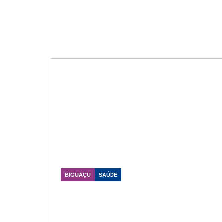
BIGUAÇU
SAÚDE
Vereador Vandy Antunes
conquista R$ 100 mil para novo
veículo da Saúde em Biguaçu
Data Publicação: 28/05/2026