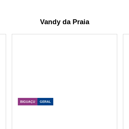
Vandy da Praia
BIGUAÇU
GERAL
Vereador Vandy da Praia promove
sorteio solidário em apoio à
inclusão em Biguaçu
Data Publicação: 19/05/2026