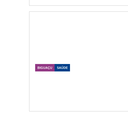
BIGUAÇU
SAÚDE
Situação na UBS dos Fundos gera
preocupação após relatos de
comportamentos inadequados e
mobiliza pedido de ação do poder
público
Data Publicação: 05/05/2026