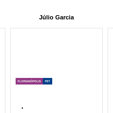
Júlio Garcia
FLORIANÓPOLIS
PET
Júlio Garcia apoia proposta para
criação de Vara Especializada em
crimes contra animais em Santa
Catarina
Data Publicação: 25/07/2026