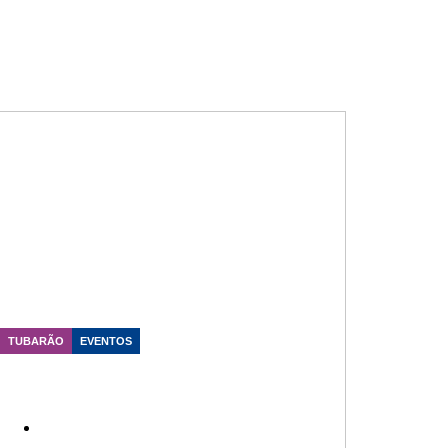
TUBARÃO
EVENTOS
Júlio Garcia destaca inclusão e
preservação das tradições durante
evento em Tubarão
Data Publicação: 20/07/2026