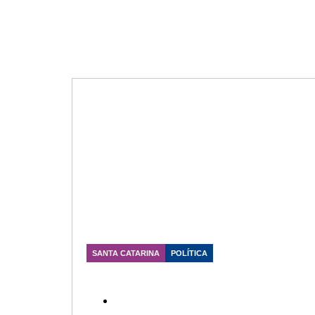
SANTA CATARINA
POLÍTICA
Júlio Garcia confirma candidatura
a deputado federal pelo PSD
Data Publicação: 04/08/2026