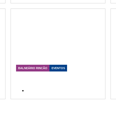
BALNEÁRIO RINCÃO
EVENTOS
Júlio Garcia prestigia a tradicional
Festa da Tainha no Balneário
Rincão
Data Publicação: 11/07/2026