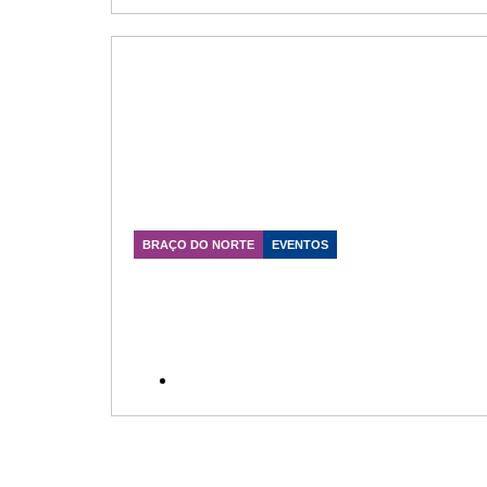
BRAÇO DO NORTE
EVENTOS
Júlio Garcia destaca importância
da FEAGRO e reforça
compromisso com o
desenvolvimento do agronegócio
catarinense
Data Publicação: 14/07/2026