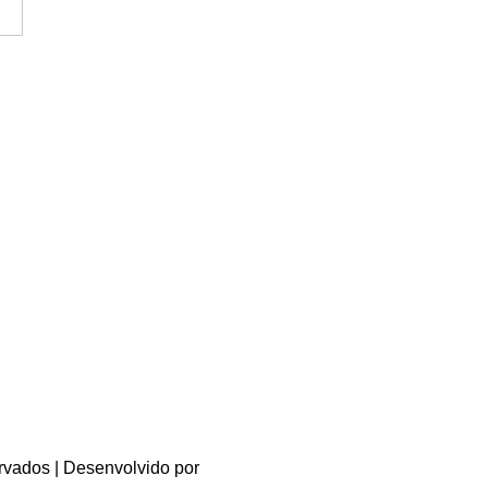
ervados | Desenvolvido por
Bárbara Fernandes