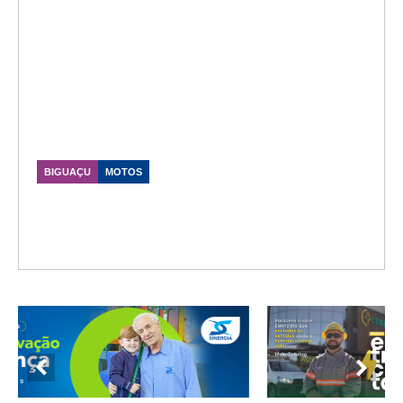
BIGUAÇU
MOTOS
Shineray Motos Biguaçu lança mega
campanha com descontos em toda a linha
2026
Data Publicação: 18/02/2026