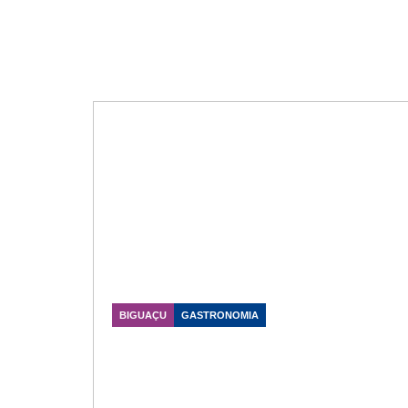
BIGUAÇU
GASTRONOMIA
Nihon Sushi oferece festivais com
opções clássicas e premium para
os amantes da culinária japonesa
Data Publicação: 23/06/2026