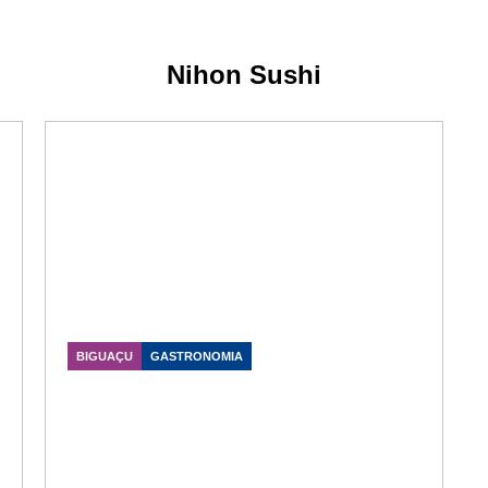
Nihon Sushi
BIGUAÇU
GASTRONOMIA
Nihon Sushi oferece ambiente
sofisticado e experiência
gastronômica no coração de
Biguaçu
Data Publicação: 07/06/2026