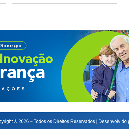
yright ® 2026 – Todos os Direitos Reservados | Desenvolvido