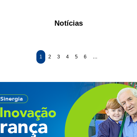
Notícias
1
2
3
4
5
6
…