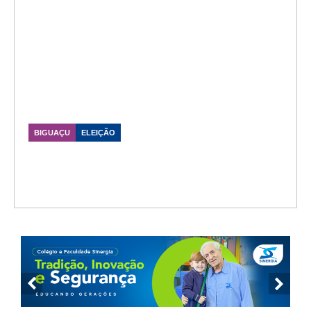
BIGUAÇU
ELEIÇÃO
Diretoria eleita do SINTIPLABI recebe
apoio da categoria após eleição em
Biguaçu
Data Publicação: 22/05/2026