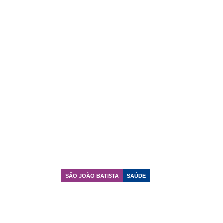
SÃO JOÃO BATISTA
SAÚDE
IBHASES participa da implantação
da Base Bravo 21 do SAMU em
São João Batista
Data Publicação: 02/07/2026