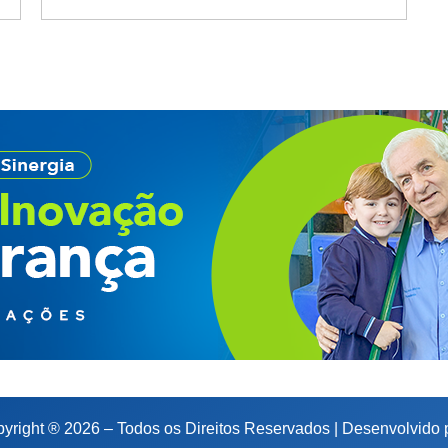
yright ® 2026 – Todos os Direitos Reservados | Desenvolvido