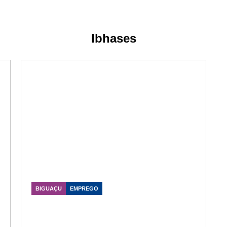
Ibhases
BIGUAÇU
EMPREGO
UPA de Biguaçu abre vaga para
Auxiliar de Saúde Bucal
Data Publicação: 24/06/2026