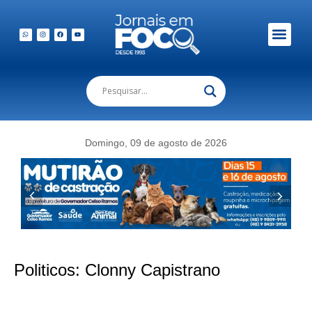
Em Foco Podc
Publicações Legais
Domingo, 09 de agosto de 2026
Politicos:
Clonny Capistrano
Obras na SC-281 avançam e prometem melhorar a mobilidade em São