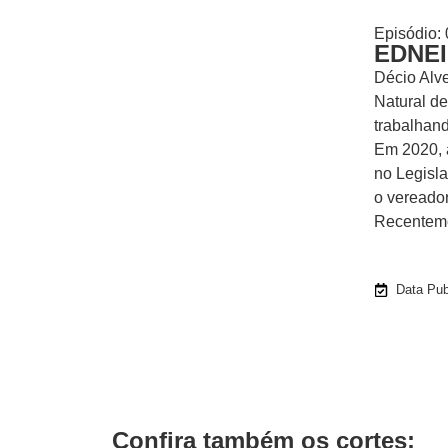
Episódio:
EDNE
Décio Alv
Natural de
trabalhand
Em 2020, a
no Legisla
o vereador
Recentemen
Data Pub
Confira também os cortes: