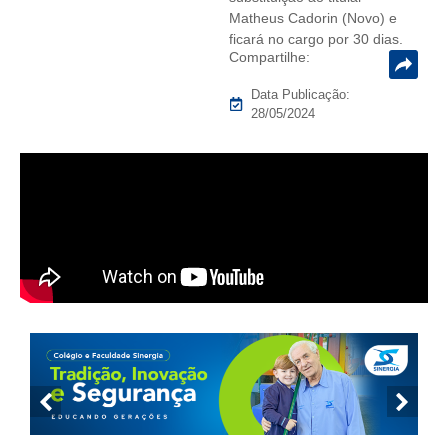
Matheus Cadorin (Novo) e
ficará no cargo por 30 dias.
Compartilhe:
Data Publicação:
28/05/2024