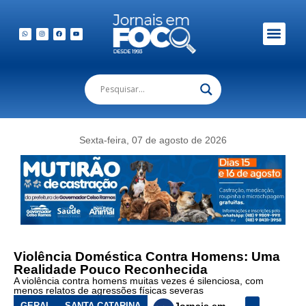
Em Foco Podc
Publicações Legais
Sexta-feira, 07 de agosto de 2026
Violência Doméstica Contra Homens: Uma
Realidade Pouco Reconhecida
A violência contra homens muitas vezes é silenciosa, com
menos relatos de agressões físicas severas
GERAL
SANTA CATARINA
Jornais em