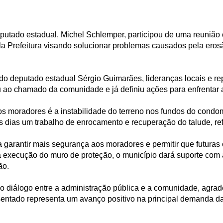
deputado estadual, Michel Schlemper, participou de uma reuni
a Prefeitura visando solucionar problemas causados pela eros
do deputado estadual Sérgio Guimarães, lideranças locais e r
 ao chamado da comunidade e já definiu ações para enfrentar a
s moradores é a instabilidade do terreno nos fundos do condom
mos dias um trabalho de enrocamento e recuperação do talude, re
a garantir mais segurança aos moradores e permitir que futura
 execução do muro de proteção, o município dará suporte com
ão.
do diálogo entre a administração pública e a comunidade, agr
ntado representa um avanço positivo na principal demanda da 
.