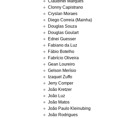
Claudinei Marques
Clonny Capistrano
Cryslan Moraes
Diego Correia (Mainha)
Douglas Souza
Douglas Goulart
Ednei Guesser
Fabiano da Luz
Fábio Botelho
Fabrício Oliveira
Gean Loureiro
Gelson Merísio
Izaquel Zuffo
Jerry Comper
João Kretzer
João Luz
João Matos
João Paulo Kleinubing
João Rodrigues