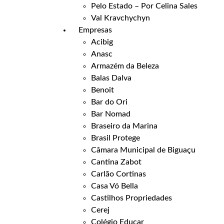
Pelo Estado – Por Celina Sales
Val Kravchychyn
Empresas
Acibig
Anasc
Armazém da Beleza
Balas Dalva
Benoit
Bar do Ori
Bar Nomad
Braseiro da Marina
Brasil Protege
Câmara Municipal de Biguaçu
Cantina Zabot
Carlão Cortinas
Casa Vó Bella
Castilhos Propriedades
Cerej
Colégio Educar