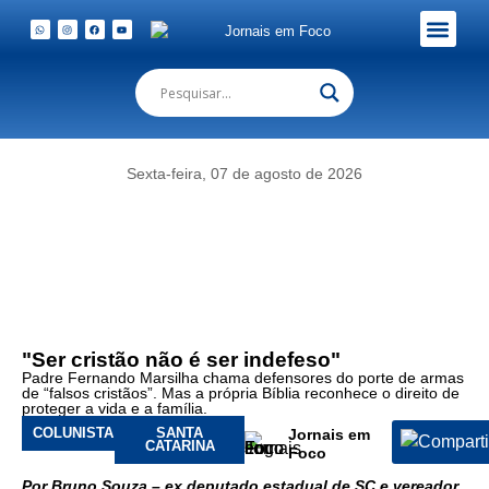
Em Foco Podc
Publicações Legais
Foto:
Bruno
Souza
Sexta-feira, 07 de agosto de 2026
não
concorda
com
argumento
de
Padre
sobre
defensores
"Ser cristão não é ser indefeso"
de
Padre Fernando Marsilha chama defensores do porte de armas
porte
de “falsos cristãos”. Mas a própria Bíblia reconhece o direito de
de
proteger a vida e a família.
arma
COLUNISTA
SANTA
Jornais em
CATARINA
Foco
Por Bruno Souza – ex deputado estadual de SC e vereador