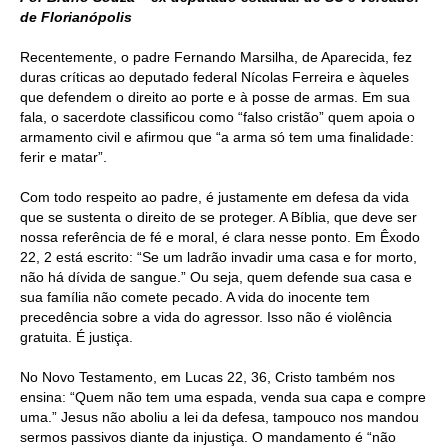
de Florianópolis
Recentemente, o padre Fernando Marsilha, de Aparecida, fez
duras críticas ao deputado federal Nícolas Ferreira e àqueles
que defendem o direito ao porte e à posse de armas. Em sua
fala, o sacerdote classificou como “falso cristão” quem apoia o
armamento civil e afirmou que “a arma só tem uma finalidade:
ferir e matar”.
Com todo respeito ao padre, é justamente em defesa da vida
que se sustenta o direito de se proteger. A Bíblia, que deve ser
nossa referência de fé e moral, é clara nesse ponto. Em Êxodo
22, 2 está escrito: “Se um ladrão invadir uma casa e for morto,
não há dívida de sangue.” Ou seja, quem defende sua casa e
sua família não comete pecado. A vida do inocente tem
precedência sobre a vida do agressor. Isso não é violência
gratuita. É justiça.
No Novo Testamento, em Lucas 22, 36, Cristo também nos
ensina: “Quem não tem uma espada, venda sua capa e compre
uma.” Jesus não aboliu a lei da defesa, tampouco nos mandou
sermos passivos diante da injustiça. O mandamento é “não