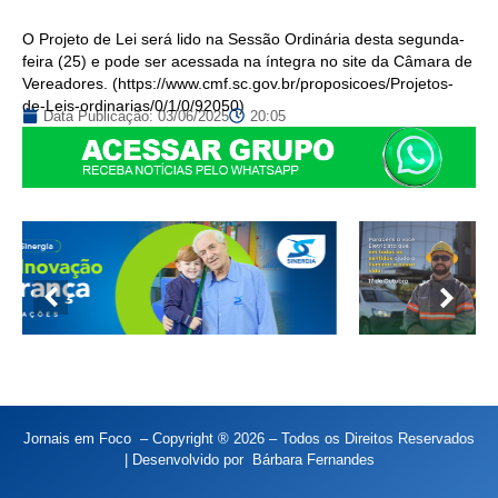
O Projeto de Lei será lido na Sessão Ordinária desta segunda-
feira (25) e pode ser acessada na íntegra no site da Câmara de
Vereadores. (https://www.cmf.sc.gov.br/proposicoes/Projetos-
de-Leis-ordinarias/0/1/0/92050)
Data Publicação:
03/06/2025
20:05
Jornais em Foco – Copyright ® 2026 – Todos os Direitos Reservados
| Desenvolvido por
Bárbara Fernandes