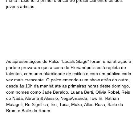
máfia". Este foi o primeiro encontro presencial entre os dois
jovens artistas.
As apresentações do Palco "Locals Stage" foram uma atração à
parte e provaram que a cena de Florianópolis está repleta de
talentos, com uma pluralidade de estilos e com um público cada
vez mais crescente. O palco emendou um show atrás do outro,
desde às 10h da manhã até as primeiras horas deste domingo,
com nomes como Jade Baraldo, Luana Berti, Olivia Robel, Reis
do Nada, Abruna & Alessio, NegaAmanda, Tow In, Nathan
Malagoli, Re Significa, Irie, Tuca, Moka, Allen Rosa, Baile da
Brum e Baile da Room.