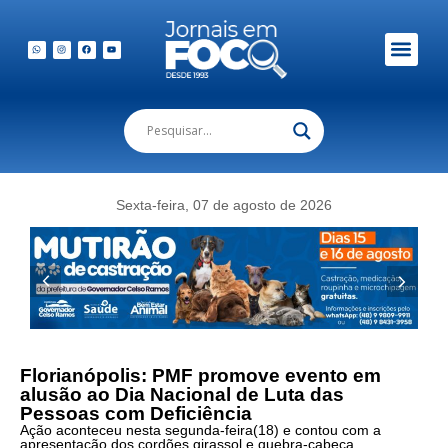
Em Foco Podc
Publicações Legais
Sexta-feira, 07 de agosto de 2026
Florianópolis: PMF promove evento em
alusão ao Dia Nacional de Luta das
Pessoas com Deficiência
Ação aconteceu nesta segunda-feira(18) e contou com a
apresentação dos cordões girassol e quebra-cabeça.