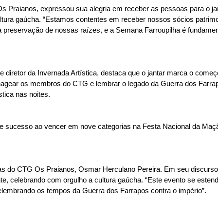
Os Praianos, expressou sua alegria em receber as pessoas para o ja
ura gaúcha. “Estamos contentes em receber nossos sócios patrimoni
 à preservação de nossas raízes, e a Semana Farroupilha é fundame
e diretor da Invernada Artística, destaca que o jantar marca o co
agear os membros do CTG e lembrar o legado da Guerra dos Farr
tica nas noites.
ve sucesso ao vencer em nove categorias na Festa Nacional da Maç
Falas do CTG Os Praianos, Osmar Herculano Pereira. Em seu discurs
e, celebrando com orgulho a cultura gaúcha. “Este evento se esten
relembrando os tempos da Guerra dos Farrapos contra o império”.