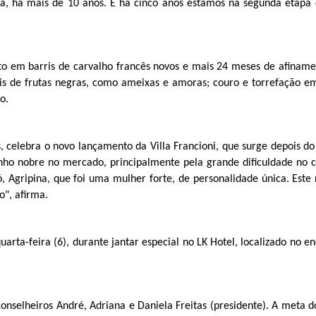
ja, há mais de 10 anos. E há cinco anos estamos na segunda etap
o em barris de carvalho francês novos e mais 24 meses de afinamen
iais de frutas negras, como ameixas e amoras; couro e torrefação 
ão.
as, celebra o novo lançamento da Villa Francioni, que surge depois d
nho nobre no mercado, principalmente pela grande dificuldade no c
ó, Agripina, que foi uma mulher forte, de personalidade única. Este
o", afirma.
arta-feira (6), durante jantar especial no LK Hotel, localizado no e
 conselheiros André, Adriana e Daniela Freitas (presidente). A meta 