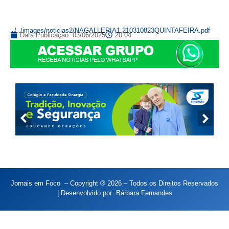
../../images/noticias2/NAGALLERIA1.210310823QUINTAFEIRA.pdf
Data Publicação:
03/06/2025
20:04
Jornais em Foco – Copyright ® 2026 – Todos os Direitos Reservados
| Desenvolvido por
Bárbara Fernandes