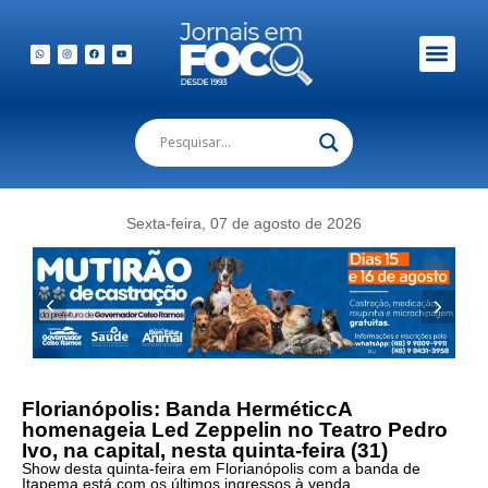
Em Foco Podc
Publicações Legais
Sexta-feira, 07 de agosto de 2026
Florianópolis: Banda HerméticcA
homenageia Led Zeppelin no Teatro Pedro
Ivo, na capital, nesta quinta-feira (31)
Show desta quinta-feira em Florianópolis com a banda de
Itapema está com os últimos ingressos à venda.