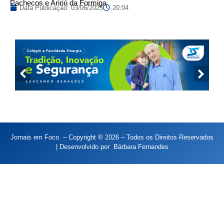
Pachecos e Aririú da Formiga
Data Publicação:
03/06/2025
20:04
Jornais em Foco – Copyright ® 2026 – Todos os Direitos Reservados
| Desenvolvido por
Bárbara Fernandes