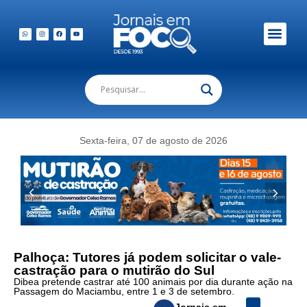
Em Foco Podc
Publicações Legais
Sexta-feira, 07 de agosto de 2026
Palhoça: Tutores já podem solicitar o vale-
castração para o mutirão do Sul
Dibea pretende castrar até 100 animais por dia durante ação na
Passagem do Maciambu, entre 1 e 3 de setembro.
Jornais em