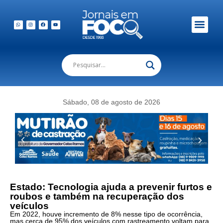
Em Foco Podc
Publicações Legais
Sábado, 08 de agosto de 2026
Estado: Tecnologia ajuda a prevenir furtos e
roubos e também na recuperação dos
veículos
Em 2022, houve incremento de 8% nesse tipo de ocorrência,
mas cerca de 95% dos veículos com rastreamento voltam para