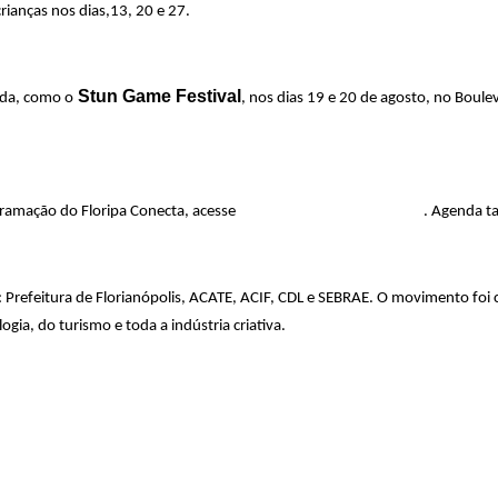
rianças nos dias,13, 20 e 27.
Stun Game Festival
ada, como o
, nos dias 19 e 20 de agosto, no Boule
floripaconecta.com.br
gramação do Floripa Conecta, acesse
. Agenda t
e: Prefeitura de Florianópolis, ACATE, ACIF, CDL e SEBRAE. O movimento fo
gia, do turismo e toda a indústria criativa.