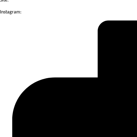
Site:
@floripa.conecta
Instagram: