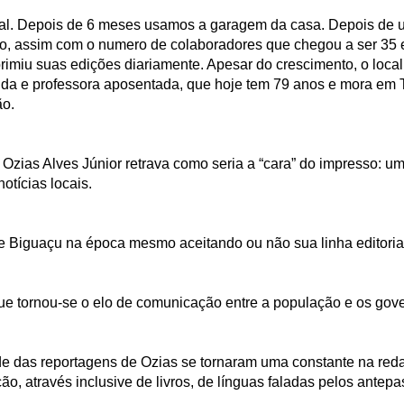
rnal. Depois de 6 meses usamos a garagem da casa. Depois de
co, assim com o numero de colaboradores que chegou a ser 35 e
imiu suas edições diariamente. Apesar do crescimento, o local 
ida e professora aposentada, que hoje tem 79 anos e mora em T
ão.
r Ozias Alves Júnior retrava como seria a “cara” do impresso:
otícias locais.
e Biguaçu na época mesmo aceitando ou não sua linha editoria
ue tornou-se o elo de comunicação entre a população e os gov
e das reportagens de Ozias se tornaram uma constante na red
ão, através inclusive de livros, de línguas faladas pelos antep