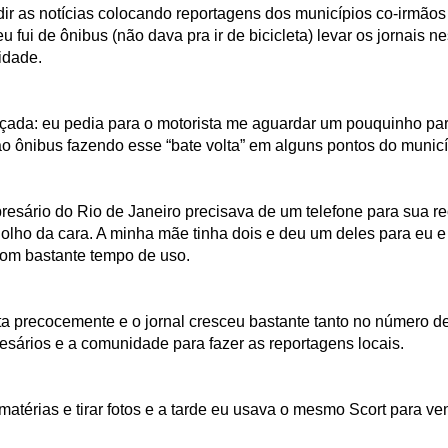
r as notícias colocando reportagens dos municípios co-irmãos
fui de ônibus (não dava pra ir de bicicleta) levar os jornais 
idade.
açada: eu pedia para o motorista me aguardar um pouquinho par
ao ônibus fazendo esse “bate volta” em alguns pontos do municí
mpresário do Rio de Janeiro precisava de um telefone para sua
 o olho da cara. A minha mãe tinha dois e deu um deles para eu
com bastante tempo de uso.
leta precocemente e o jornal cresceu bastante tanto no número 
sários e a comunidade para fazer as reportagens locais.
atérias e tirar fotos e a tarde eu usava o mesmo Scort para ve