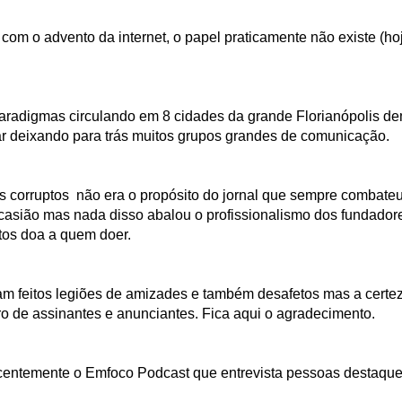
com o advento da internet, o papel praticamente não existe (ho
radigmas circulando em 8 cidades da grande Florianópolis demo
ar deixando para trás muitos grupos grandes de comunicação.
 corruptos não era o propósito do jornal que sempre combateu 
a ocasião mas nada disso abalou o profissionalismo dos fundad
tos doa a quem doer.
ram feitos legiões de amizades e também desafetos mas a certe
o de assinantes e anunciantes. Fica aqui o agradecimento.
ecentemente o Emfoco Podcast que entrevista pessoas destaque