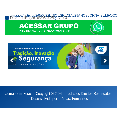
../../images/noticias2/050822EDIOESPECIAL29ANOSJORNAISEMFOC
Data Publicação:
03/06/2025
20:04
Jornais em Foco – Copyright ® 2026 – Todos os Direitos Reservados
| Desenvolvido por
Bárbara Fernandes