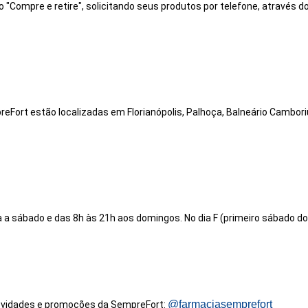
 "Compre e retire", solicitando seus produtos por telefone, através d
ort estão localizadas em Florianópolis, Palhoça, Balneário Camboriú, I
 a sábado e das 8h às 21h aos domingos. No dia F (primeiro sábado d
@farmaciasemprefort
novidades e promoções da SempreFort: