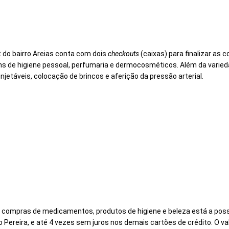
do bairro Areias conta com dois
checkouts
(caixas) para finalizar as
ns de higiene pessoal, perfumaria e dermocosméticos.
Além da varied
injetáveis, colocação de brincos e aferição da pressão arterial.
 compras de medicamentos, produtos de higiene e beleza está a possib
po Pereira, e até 4 vezes sem juros nos demais cartões de crédito. O v