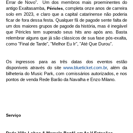
Errar de Novo". Um dos membros mais proeminentes do
antigo Exaltasamba,
Péricles
, completa onze anos de carreira
solo em 2023, e claro que a capital catarinense não poderia
ficar de fora dessa festa. Qualquer fã de pagode sente falta de
um dos maiores grupos de pagode da história, mas é inegável
que Péricles tem superado seus hits ano após ano. Basta
relembrar alguns que já são clássicos de sua fase pós-exalta,
como "Final de Tarde", "Melhor Eu Ir", "Até Que Durou".
Os ingressos para as três datas dos eventos estão
disponíveis através do site
www.blueticket.com.br
, além da
bilheteria do Music Park, com comissários autorizados, e nos
pontos de venda Rede Barão da Navalha e Enzo Milano.
Serviço
Dado Villa-Lobos & Marcelo Bonfá em As V Estações