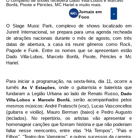
O complexo de shows receberá Dado Villa-Lobos e Marcelo
Bonfá, Pixote e Péricles, MC Hariel e muito mais.
Jornais em
Foco
O Stage Music Park, complexo de shows localizado em
Jurerê Internacional, se prepara para uma agenda recheada
de atrações nacionais durante o mês de agosto, com três
datas de abertura, a casa irá reunir gêneros como Rock,
Pagode e Funk. Entre os nomes que se apresentam estão
Dado Villa-Lobos, Marcelo Bonfá, Pixote, Péricles e Mc
Hariel.
Para iniciar a programação, na sexta-feira, dia 11, ocorre a
turnês
As V Estações
, onde o guitarrista e baterista que
fundaram a Legião Urbana ao lado de Renato Russo,
Dado
Villa-Lobos e Marcelo Bonfá
, serão acompanhados pelos
mesmos músicos: André Frateschi (voz), Lucas Vasconcellos
(guitarra e violão), Mauro Berman (baixo) e Pedro Augusto
(teclados). No repertório, os artistas
vão apresentar e
homenagear canções que fizeram história e que não poderiam
faltar nesse reencontro, entre elas "Há Tempos", "Pais e
Filhos", "Teatro dos Vampiros", e outros sucessos da carreira.