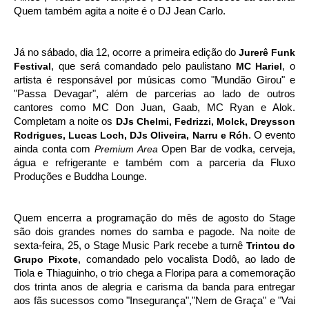
Quem também agita a noite é o DJ Jean Carlo.
Já no sábado, dia 12, ocorre a primeira edição do
Jurerê Funk
Festival
, que será comandado pelo paulistano
MC Hariel
, o
artista é responsável por músicas como "
Mundão Girou" e
"Passa Devagar", além de parcerias ao lado de outros
cantores como MC Don Juan, Gaab, MC Ryan e Alok.
Completam a noite os
DJs Chelmi, Fedrizzi, Molck, Dreysson
Rodrigues, Lucas Loch, DJs Oliveira, Narru e Róh
. O evento
ainda conta com
Premium Area
Open Bar de vodka, cerveja,
água e refrigerante e também com a parceria da Fluxo
Produções e Buddha Lounge.
Quem encerra a programação do mês de agosto do Stage
são dois grandes nomes do samba e pagode. Na noite de
sexta-feira, 25, o Stage Music Park recebe a turnê
Trintou do
Grupo Pixote
, comandado pelo vocalista Dodô, ao lado de
Tiola e Thiaguinho, o trio chega a Floripa para a comemoração
dos trinta anos de alegria e carisma da banda para entregar
aos fãs sucessos como "Insegurança","Nem de Graça" e "Vai