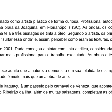
ado como artista plástico de forma curiosa. Profissional aut
na praia da Joaquina, em Florianópolis (SC). As ondas, os 
tela e três bisnagas de tinta a óleo. Segundo o artista, os pri
"surfar essa onda" e, assim, perceber como eram as texturas, 
de 2001, Duda começou a pintar com tinta acrílica, considera
mais profissional para o trabalho executado. As obras e té
ce aquilo que a natureza demonstra em sua totalidade e simpli
hado é muito mais que uma obra de arte.
de Itaguaçu à um passeio pelo carnaval de Veneza, que aconte
do Ribeirão da Ilha, além de muitas paisagens, completam as o