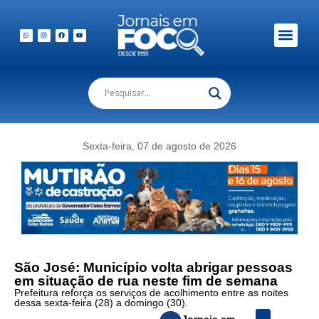
Em Foco Podc
Publicações Legais
Sexta-feira, 07 de agosto de 2026
São José: Município volta abrigar pessoas
em situação de rua neste fim de semana
Prefeitura reforça os serviços de acolhimento entre as noites
dessa sexta-feira (28) a domingo (30).
Jornais em