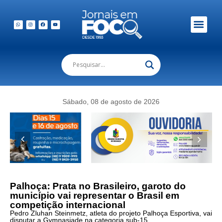
Em Foco Podc
Publicações Legais
Sábado, 08 de agosto de 2026
Palhoça: Prata no Brasileiro, garoto do
município vai representar o Brasil em
competição internacional
Pedro Zluhan Steinmetz, atleta do projeto Palhoça Esportiva, vai
disputar a Gymnasiade na categoria sub-15.