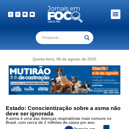
Em Foco Podc
Publicações Legais
Quinta-feira, 06 de agosto de 2026
Estado: Conscientização sobre a asma não
deve ser ignorada
A asma é uma das doenças respiratórias mais comuns no
Brasil, com cerca de 2 milhões de casos por ano.
Jornais em