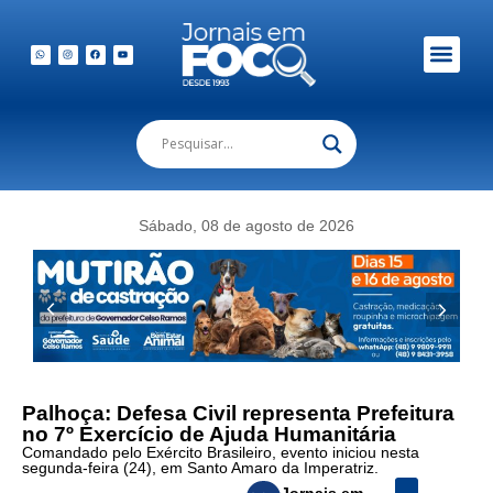
Em Foco Podc
Publicações Legais
Sábado, 08 de agosto de 2026
Palhoça: Defesa Civil representa Prefeitura
no 7º Exercício de Ajuda Humanitária
Comandado pelo Exército Brasileiro, evento iniciou nesta
segunda-feira (24), em Santo Amaro da Imperatriz.
Jornais em