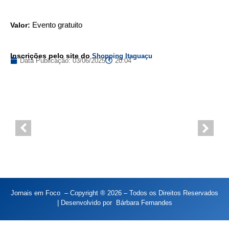
Valor:
Evento gratuito
Inscrições pelo site do
Shopping Itaguaçu
Data Publicação:
03/06/2025
20:04
Jornais em Foco – Copyright ® 2026 – Todos os Direitos Reservados
| Desenvolvido por
Bárbara Fernandes