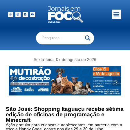
Em Foco Podc
Publicações Legais
Sexta-feira, 07 de agosto de 2026
São José: Shopping Itaguaçu recebe sétima
edição de oficinas de programação e
Minecraft
Ação gratuita para crianças e adolescentes, em parceria com a
escola Happy Code, ocorre nos dias 29 e 30 de julho.