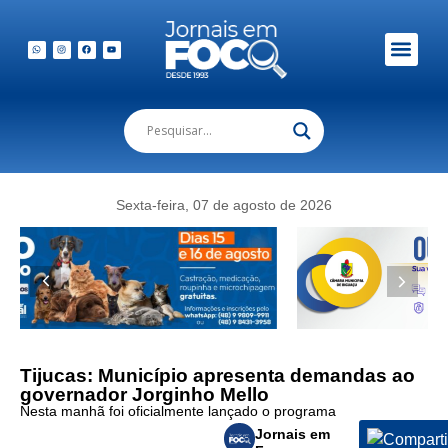
Em Foco Podc
Publicações Legais
Sexta-feira, 07 de agosto de 2026
Tijucas: Município apresenta demandas ao
governador Jorginho Mello
Nesta manhã foi oficialmente lançado o programa
Jornais em