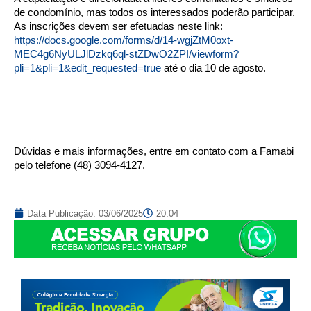
de condomínio, mas todos os interessados poderão participar.
As inscrições devem ser efetuadas neste link:
https://docs.google.com/forms/d/14-wgjZtM0oxt-
MEC4g6NyULJlDzkq6ql-stZDwO2ZPI/viewform?
pli=1&pli=1&edit_requested=true
até o dia 10 de agosto.
Dúvidas e mais informações, entre em contato com a Famabi
pelo telefone (48) 3094-4127.
Data Publicação:
03/06/2025
20:04