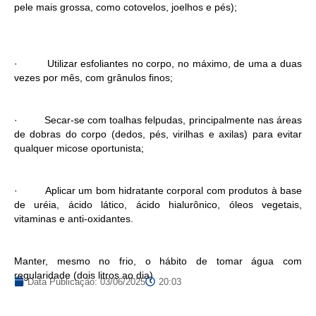
pele mais grossa, como cotovelos, joelhos e pés);
· Utilizar esfoliantes no corpo, no máximo, de uma a duas
vezes por mês, com grânulos finos;
· Secar-se com toalhas felpudas, principalmente nas áreas
de dobras do corpo (dedos, pés, virilhas e axilas) para evitar
qualquer micose oportunista;
· Aplicar um bom hidratante corporal com produtos à base
de uréia, ácido lático, ácido hialurônico, óleos vegetais,
vitaminas e anti-oxidantes.
Manter, mesmo no frio, o hábito de tomar água com
regularidade (dois litros ao dia)
Data Publicação:
03/06/2025
20:03