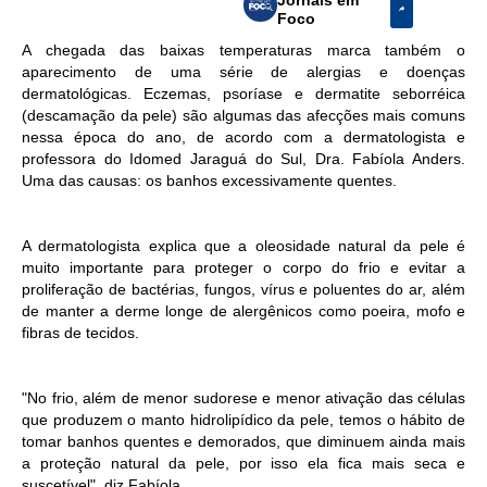
Foco
A chegada das baixas temperaturas marca também o
aparecimento de uma série de alergias e doenças
dermatológicas. Eczemas, psoríase e dermatite seborréica
(descamação da pele) são algumas das afecções mais comuns
nessa época do ano, de acordo com a dermatologista e
professora do Idomed Jaraguá do Sul, Dra. Fabíola Anders.
Uma das causas: os banhos excessivamente quentes.
A dermatologista explica que a oleosidade natural da pele é
muito importante para proteger o corpo do frio e evitar a
proliferação de bactérias, fungos, vírus e poluentes do ar, além
de manter a derme longe de alergênicos como poeira, mofo e
fibras de tecidos.
"No frio, além de menor sudorese e menor ativação das células
que produzem o manto hidrolipídico da pele, temos o hábito de
tomar banhos quentes e demorados, que diminuem ainda mais
a proteção natural da pele, por isso ela fica mais seca e
suscetível", diz Fabíola.