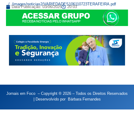
../../images/noticias2/VARIEDADES106110723TERAFEIRA.pdf
Data Publicação:
03/06/2025
20:03
Jornais em Foco – Copyright ® 2026 – Todos os Direitos Reservados
| Desenvolvido por
Bárbara Fernandes