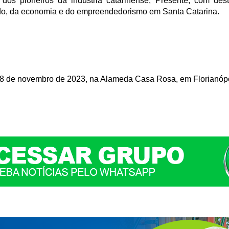
 dos pioneiros da indústria catarinense; Presente, com des
do, da economia e do empreendedorismo em Santa Catarina.
08 de novembro de 2023, na Alameda Casa Rosa, em Florianópol