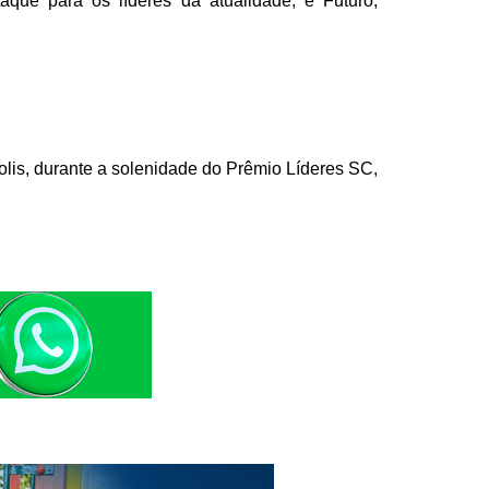
taque para os líderes da atualidade; e Futuro,
is, durante a solenidade do Prêmio Líderes SC,