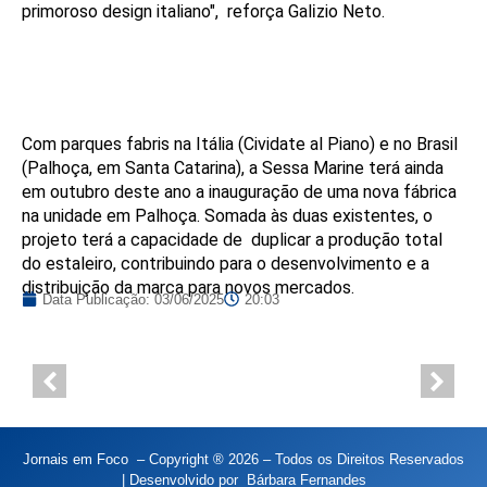
primoroso design italiano", reforça Gal
zio Neto.
i
Com parques fabris na Itália (Cividate al Piano) e no Brasil
(Palhoça, em Santa Catarina), a Sessa Marine terá ainda
em outubro deste ano a inauguração de uma nova fábrica
na unidade em Palhoça. Somada às duas existentes, o
projeto terá a capacidade de duplicar a produção total
do estaleiro, contribuindo para o desenvolvimento e a
distribuição da marca para novos mercados.
Data Publicação:
03/06/2025
20:03
Jornais em Foco – Copyright ® 2026 – Todos os Direitos Reservados
| Desenvolvido por
Bárbara Fernandes