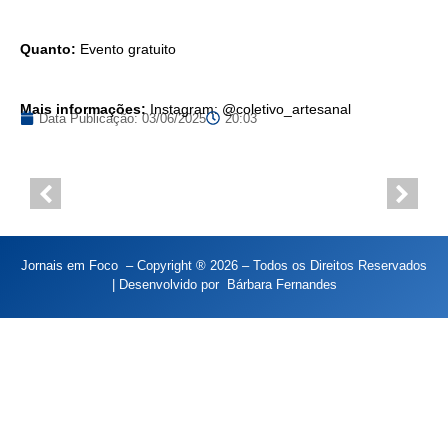
Quanto:
Evento gratuito
Mais informações:
Instagram: @coletivo_artesanal
Data Publicação:
03/06/2025
20:03
Jornais em Foco – Copyright ® 2026 – Todos os Direitos Reservados
| Desenvolvido por
Bárbara Fernandes