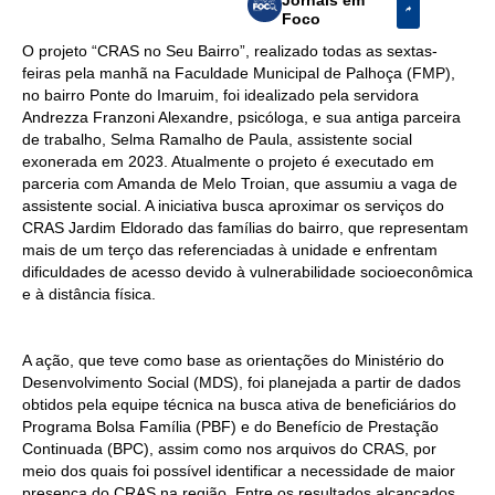
Foco
O projeto “CRAS no Seu Bairro”, realizado todas as sextas-
feiras pela manhã na Faculdade Municipal de Palhoça (FMP),
no bairro Ponte do Imaruim, foi idealizado pela servidora
Andrezza Franzoni Alexandre, psicóloga, e sua antiga parceira
de trabalho, Selma Ramalho de Paula, assistente social
exonerada em 2023. Atualmente o projeto é executado em
parceria com Amanda de Melo Troian, que assumiu a vaga de
assistente social. A iniciativa busca aproximar os serviços do
CRAS Jardim Eldorado das famílias do bairro, que representam
mais de um terço das referenciadas à unidade e enfrentam
dificuldades de acesso devido à vulnerabilidade socioeconômica
e à distância física.
A ação, que teve como base as orientações do Ministério do
Desenvolvimento Social (MDS), foi planejada a partir de dados
obtidos pela equipe técnica na busca ativa de beneficiários do
Programa Bolsa Família (PBF) e do Benefício de Prestação
Continuada (BPC), assim como nos arquivos do CRAS, por
meio dos quais foi possível identificar a necessidade de maior
presença do CRAS na região. Entre os resultados alcançados