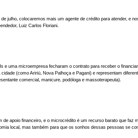
de julho, colocaremos mais um agente de crédito para atender, e nos
ndedor, Luiz Carlos Floriani.
 MEIs e uma microempresa fecharam o contrato para receber o financ
a cidade (como Aririú, Nova Palhoça e Pagani) e representam difere
resentante comercial, manicure, podóloga e massoterapeuta).
m de apoio financeiro, e o microcrédito é um recurso barato que fa
omia local, mas também para que os sonhos dessas pessoas se concre