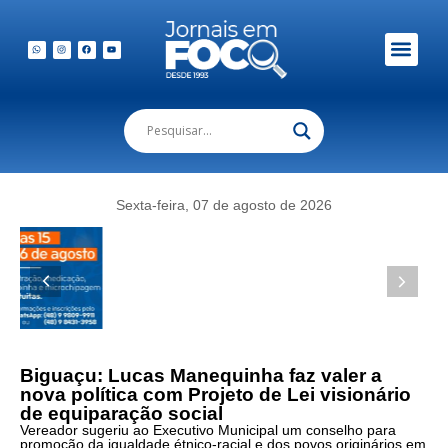
Em Foco Podc
Publicações Legais
Sexta-feira, 07 de agosto de 2026
Biguaçu: Lucas Manequinha faz valer a
nova política com Projeto de Lei visionário
de equiparação social
Vereador sugeriu ao Executivo Municipal um conselho para
promoção da igualdade étnico-racial e dos povos originários em