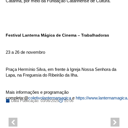
Catarina, por meio da Fundação Catarinense de Cultura.
Festival Lanterna Mágica de Cinema – Trabalhadoras
23 a 26 de novembro
Praça Hermínio Silva, em frente à Igreja Nossa Senhora da
Lapa, na Freguesia do Ribeirão da Ilha.
Mais informações e programação
completa:@
coletivolanternamagica
e
https://www.lanternamagica
Data Publicação:
03/06/2025
20:06