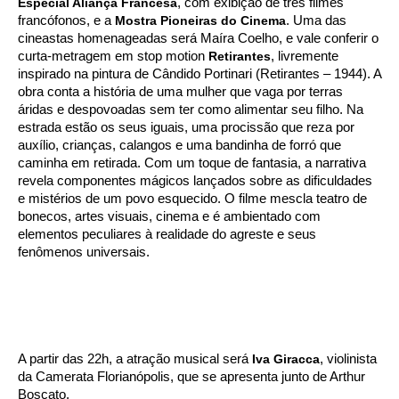
Especial Aliança Francesa
, com exibição de três filmes
francófonos, e a
Mostra Pioneiras do Cinema
. Uma das
cineastas homenageadas será Maíra Coelho, e vale conferir o
curta-metragem em stop motion
Retirantes
, livremente
inspirado na pintura de Cândido Portinari (Retirantes – 1944). A
obra conta a história de uma mulher que vaga por terras
áridas e despovoadas sem ter como alimentar seu filho. Na
estrada estão os seus iguais, uma procissão que reza por
auxílio, crianças, calangos e uma bandinha de forró que
caminha em retirada. Com um toque de fantasia, a narrativa
revela componentes mágicos lançados sobre as dificuldades
e mistérios de um povo esquecido. O filme mescla teatro de
bonecos, artes visuais, cinema e é ambientado com
elementos peculiares à realidade do agreste e seus
fenômenos universais.
A partir das 22h, a atração musical será
Iva Giracca
, violinista
da Camerata Florianópolis, que se apresenta junto de Arthur
Boscato.