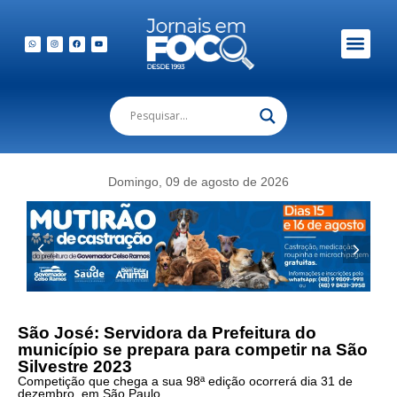
Em Foco Podc
Publicações Legais
Domingo, 09 de agosto de 2026
São José: Servidora da Prefeitura do
município se prepara para competir na São
Silvestre 2023
Competição que chega a sua 98ª edição ocorrerá dia 31 de
dezembro, em São Paulo.